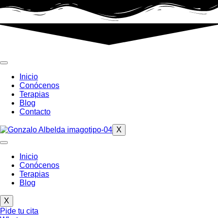
Inicio
Conócenos
Terapias
Blog
Contacto
X
Inicio
Conócenos
Terapias
Blog
X
Pide tu cita