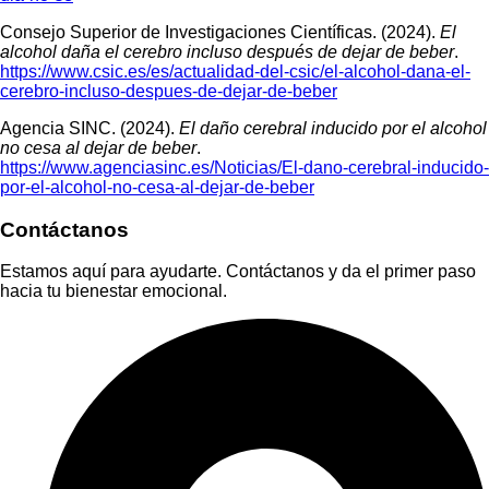
Consejo Superior de Investigaciones Científicas. (2024).
El
alcohol daña el cerebro incluso después de dejar de beber
.
https://www.csic.es/es/actualidad-del-csic/el-alcohol-dana-el-
cerebro-incluso-despues-de-dejar-de-beber
Agencia SINC. (2024).
El daño cerebral inducido por el alcohol
no cesa al dejar de beber
.
https://www.agenciasinc.es/Noticias/El-dano-cerebral-inducido-
por-el-alcohol-no-cesa-al-dejar-de-beber
Contáctanos
Estamos aquí para ayudarte. Contáctanos y da el primer paso
hacia tu bienestar emocional.