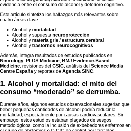
evidencia entre el consumo de alcohol y deterioro cognitivo.
Este artículo sintetiza los hallazgos más relevantes sobre
cuatro áreas clave:
Alcohol y
mortalidad
Alcohol y supuesta
neuroprotección
Alcohol y
materia gris / estructura cerebral
Alcohol y
trastornos neurocognitivos
Además, integra resultados de estudios publicados en
Neurology
,
PLOS Medicine
,
BMJ Evidence-Based
Medicine
, revisiones del
CSIC
, análisis del
Science Media
Centre España
y reportes de
Agencia SINC
.
1. Alcohol y mortalidad: el mito del
consumo “moderado” se derrumba
.
Durante años, algunos estudios observacionales sugerían que
beber pequeñas cantidades de alcohol podría reducir la
mortalidad, especialmente por causas cardiovasculares. Sin
embargo, estos estudios estaban plagados de sesgos
metodológicos, como la inclusión de exbebedores enfermos en
el grupo de abstemios o la falta de control por variables