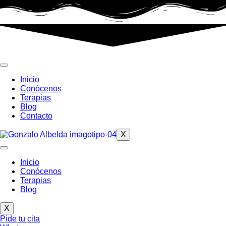
Inicio
Conócenos
Terapias
Blog
Contacto
X
Inicio
Conócenos
Terapias
Blog
X
Pide tu cita