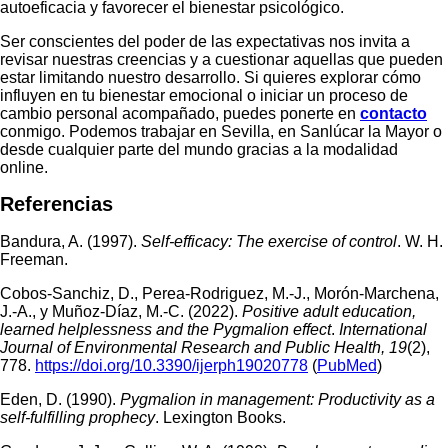
autoeficacia y favorecer el bienestar psicológico.
Ser conscientes del poder de las expectativas nos invita a
revisar nuestras creencias y a cuestionar aquellas que pueden
estar limitando nuestro desarrollo. Si quieres explorar cómo
influyen en tu bienestar emocional o iniciar un proceso de
cambio personal acompañado, puedes ponerte en
contacto
conmigo. Podemos trabajar en Sevilla, en Sanlúcar la Mayor o
desde cualquier parte del mundo gracias a la modalidad
online.
Referencias
Bandura, A. (1997).
Self-efficacy: The exercise of control
. W. H.
Freeman.
Cobos-Sanchiz, D., Perea-Rodriguez, M.-J., Morón-Marchena,
J.-A., y Muñoz-Díaz, M.-C. (2022).
Positive adult education,
learned helplessness and the Pygmalion effect
.
International
Journal of Environmental Research and Public Health, 19
(2),
778.
https://doi.org/10.3390/ijerph19020778
(
PubMed
)
Eden, D. (1990).
Pygmalion in management: Productivity as a
self-fulfilling prophecy
. Lexington Books.