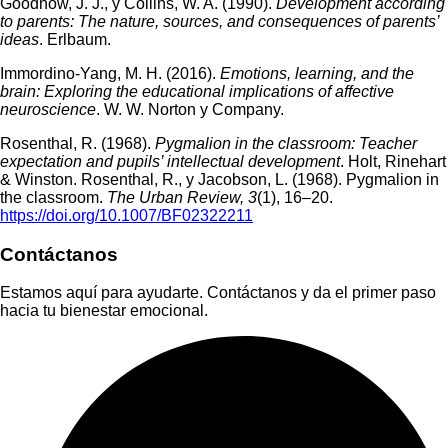
Goodnow, J. J., y Collins, W. A. (1990).
Development according
to parents: The nature, sources, and consequences of parents’
ideas
. Erlbaum.
Immordino-Yang, M. H. (2016).
Emotions, learning, and the
brain: Exploring the educational implications of affective
neuroscience
. W. W. Norton y Company.
Rosenthal, R. (1968).
Pygmalion in the classroom: Teacher
expectation and pupils’ intellectual development
. Holt, Rinehart
& Winston. Rosenthal, R., y Jacobson, L. (1968). Pygmalion in
the classroom.
The Urban Review, 3
(1), 16–20.
https://doi.org/10.1007/BF02322211
Contáctanos
Estamos aquí para ayudarte. Contáctanos y da el primer paso
hacia tu bienestar emocional.